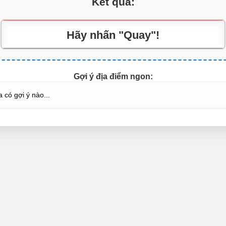
Kết quả:
Hãy nhấn "Quay"!
Gợi ý địa điểm ngon:
 có gợi ý nào...