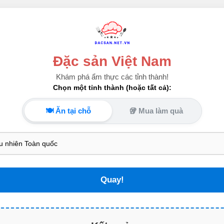
Đặc sản Việt Nam
Khám phá ẩm thực các tỉnh thành!
Chọn một tỉnh thành (hoặc tất cả):
🍽️ Ăn tại chỗ
🥡 Mua làm quà
Quay!